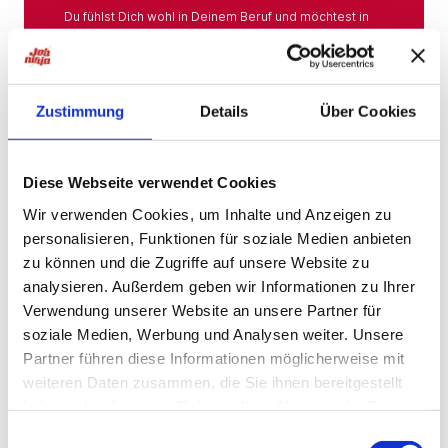
Du fühlst Dich wohl in Deinem Beruf und möchtest in
Deiner Branche bleiben? Hier findest Du das gesamte
Angebot aus Deiner Branche.
Mehr
Zustimmung
Details
Über Cookies
Jobs in der Nähe
Diese Webseite verwendet Cookies
Wir verwenden Cookies, um Inhalte und Anzeigen zu
personalisieren, Funktionen für soziale Medien anbieten
Jobs in der Nähe!
zu können und die Zugriffe auf unsere Website zu
analysieren. Außerdem geben wir Informationen zu Ihrer
Auf unserer Plattform findest Du eine große Auswahl
an Stellenangeboten, die nach Städten sortiert sind,
Verwendung unserer Website an unsere Partner für
sodass Du gezielt nach Jobs direkt in Deiner Nähe
soziale Medien, Werbung und Analysen weiter. Unsere
suchen kannst. Egal, ob Du eine neue
Partner führen diese Informationen möglicherweise mit
Herausforderung suchst, einen beruflichen Wechsel
planst oder einfach eine Stelle in Deinem aktuellen
weiteren Daten zusammen, die Sie ihnen bereitgestellt
Wohnort bevorzugst – bei uns wirst Du fündig.
haben oder die sie im Rahmen Ihrer Nutzung der Dienste
gesammelt haben.
Mehr
Einwilligungsauswahl