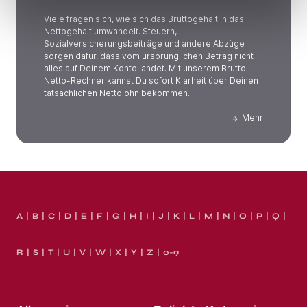
Viele fragen sich, wie sich das Bruttogehalt in das
Nettogehalt umwandelt. Steuern,
Sozialversicherungsbeiträge und andere Abzüge
sorgen dafür, dass vom ursprünglichen Betrag nicht
alles auf Deinem Konto landet. Mit unserem Brutto-
Netto-Rechner kannst Du sofort Klarheit über Deinen
tatsächlichen Nettolohn bekommen.
Mehr
A
B
C
D
E
F
G
H
I
J
K
L
M
N
O
P
Q
R
S
T
U
V
W
X
Y
Z
0-9