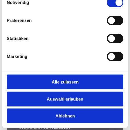
Notwendig
Jobsuche andersrum
Präferenzen
Statistiken
Jobsuche andersrum!
Hast Du keine Lust und Zeit, auf Jobbörsen jede
Marketing
Stellenanzeige zu durchsuchen? Teste die "Jobsuche
andersrum", lade Deinen Lebenslauf hoch und lasse
Dir Jobs vorschlagen, die zu Dir passen.
Mehr
Alle zulassen
Was bleibt vom Brutto?
Auswahl erlauben
Ablehnen
Was bleibt vom Brutto?