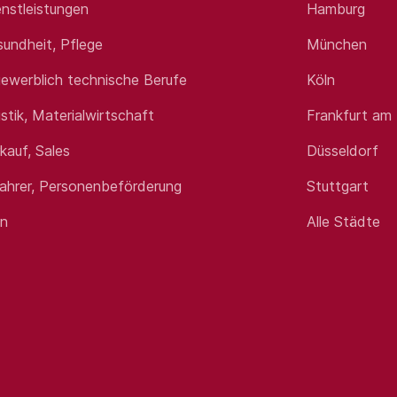
nstleistungen
Hamburg
sundheit, Pflege
München
ewerblich technische Berufe
Köln
er Teilzeit
istik, Materialwirtschaft
Frankfurt am
g der Stelle entsprechende Vergütung
nd kollegiales Team
rkauf, Sales
Düsseldorf
arbeit und Anbindung an die 18 klinischen Fachbereiche des 
ative Ausstattung
fahrer, Personenbeförderung
Stuttgart
tversorger und akademisches Lehrkrankenhaus von zwei Univ
zin und Vorreiter in vielen pflegerischen Bereichen in unse
en
Alle Städte
liche, ökonomische, organisatorische und wirtschaftliche Füh
EK
onellen Pneumologie
der Pneumologie und der Klinik im Sinne der Gesamtstrategi