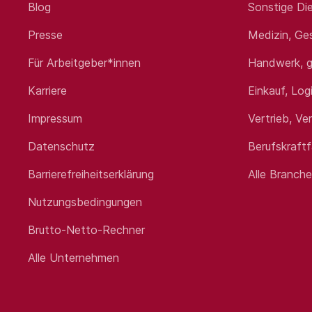
Blog
Sonstige Die
Presse
Medizin, Ge
Das bieten wir Ihnen
Für Arbeitgeber*innen
Handwerk, g
Unbefristete Tätigkeit in Voll- od
Karriere
Einkauf, Log
Leistungsgerechte, der Bedeutun
Dynamisches, einsatzfreudiges u
Impressum
Vertrieb, Ve
Enge interdisziplinäre Zusammen
Moderne Infrastruktur und appar
Datenschutz
Berufskraft
Regional etablierter Schwerpunk
Führender Anbieter moderner Medi
Barrierefreiheitserklärung
Alle Branch
Nutzungsbedingungen
Ihr Aufgabenfeld
Brutto-Netto-Rechner
Chefärztliche Leitung sowie fach
Alle Unternehmen
im Sinne der Gesamtziele des F
Weiterentwicklung der interventi
Strategische Weiterentwicklung 