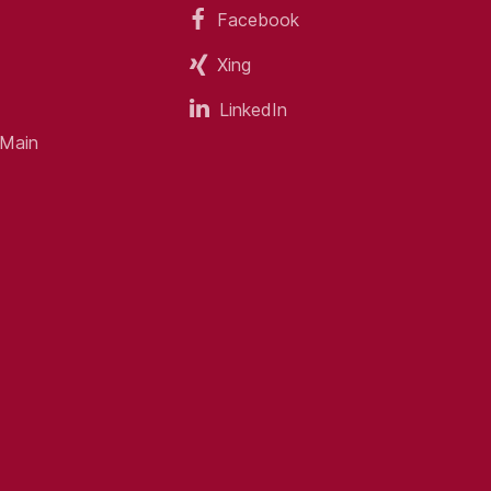
Facebook
Xing
LinkedIn
 Main
Hauses
ersitäten
rem Einzugsgebiet
rung und Weiterentwicklung der Klinik
e des FEK