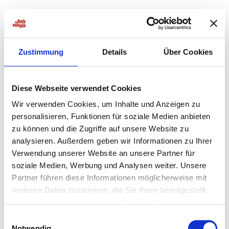
Zustimmung
Details
Über Cookies
Diese Webseite verwendet Cookies
Wir verwenden Cookies, um Inhalte und Anzeigen zu
personalisieren, Funktionen für soziale Medien anbieten
zu können und die Zugriffe auf unsere Website zu
analysieren. Außerdem geben wir Informationen zu Ihrer
Verwendung unserer Website an unsere Partner für
soziale Medien, Werbung und Analysen weiter. Unsere
Partner führen diese Informationen möglicherweise mit
weiteren Daten zusammen, die Sie ihnen bereitgestellt
haben oder die sie im Rahmen Ihrer Nutzung der Dienste
Application error: a
client
-side exception has occurred while
gesammelt haben.
Einwilligungsauswahl
Notwendig
loading
jobninja.com
(see the
browser console
for more