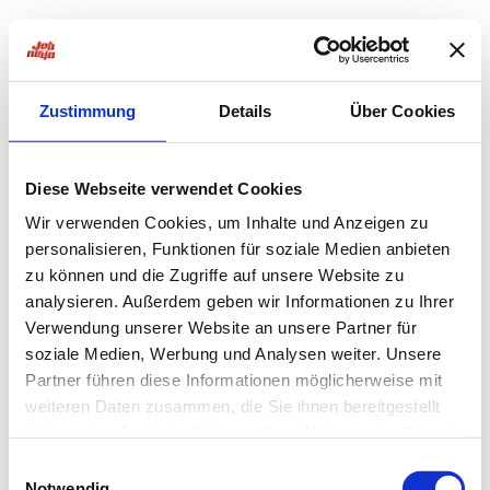
Zustimmung
Details
Über Cookies
Diese Webseite verwendet Cookies
Wir verwenden Cookies, um Inhalte und Anzeigen zu
personalisieren, Funktionen für soziale Medien anbieten
zu können und die Zugriffe auf unsere Website zu
analysieren. Außerdem geben wir Informationen zu Ihrer
Verwendung unserer Website an unsere Partner für
soziale Medien, Werbung und Analysen weiter. Unsere
Partner führen diese Informationen möglicherweise mit
weiteren Daten zusammen, die Sie ihnen bereitgestellt
haben oder die sie im Rahmen Ihrer Nutzung der Dienste
Application error: a
client
-side exception has occurred while
gesammelt haben.
Einwilligungsauswahl
Notwendig
loading
jobninja.com
(see the
browser console
for more