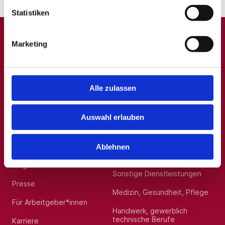
Statistiken
Marketing
A
B
C
D
E
F
G
H
I
J
K
L
M
N
O
P
Q
R
S
T
U
V
W
X
Y
Z
0-9
Alle zulassen
Auswahl erlauben
Allgemein
Beliebte Kategorien
Über uns
Hilfskräfte, Aushilfs- und
Ablehnen
Nebenjobs
Blog
Sonstige Dienstleistungen
Presse
Medizin, Gesundheit, Pflege
Für Arbeitgeber*innen
Handwerk, gewerblich
technische Berufe
Karriere