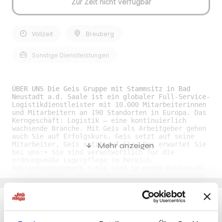
Zur Zeit nicht verfügbar
Vollzeit
Breuberg
Sonstige Dienstleistungen
ÜBER UNS Die Geis Gruppe mit Stammsitz in Bad
Neustadt a.d. Saale ist ein globaler Full-Service-
Logistikdienstleister mit 10.000 Mitarbeiterinnen
und Mitarbeitern an 190 Standorten in Europa. Das
Kerngeschäft: Logistik – eine kontinuierlich
wachsende Branche. Mit Geis als Arbeitgeber gehen
auch Sie auf Erfolgskurs. Geis setzt auf seine
Mitarbeiter, Geis setzt auf Sie. Das erwartet Sie
Mehr anzeigen
bei uns:• Sie sind verantwortlich für die
ordnungsmäße Lagerpflege im Bereich
Bestandsmanagement • Sie sind im engen Austausch
mit den Kunden, sowie dem Wareneingangsleiter bei
Abweichungen und Klärfällen beim
Einlagerungsprozess • Sie reporten die
tagesaktuellen Bestandsmeldungen an den Kunden und
führen monatliche Inventurauswertungen durch • Sie
unterstützen bei anfallenden Lagertätigkeiten im
Du möchtest Jobs, die zu Dir passen?