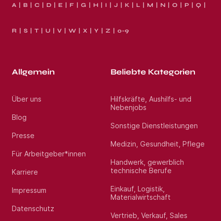
A
B
C
D
E
F
G
H
I
J
K
L
M
N
O
P
Q
R
S
T
U
V
W
X
Y
Z
0-9
Allgemein
Beliebte Kategorien
Über uns
Hilfskräfte, Aushilfs- und
Nebenjobs
Blog
Sonstige Dienstleistungen
Presse
Medizin, Gesundheit, Pflege
Für Arbeitgeber*innen
Handwerk, gewerblich
technische Berufe
Karriere
Einkauf, Logistik,
Impressum
Materialwirtschaft
Datenschutz
Vertrieb, Verkauf, Sales