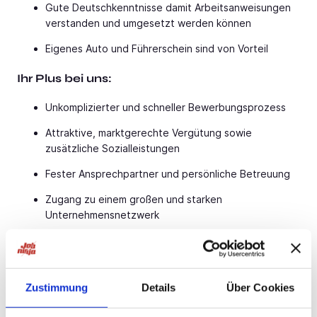
Gute Deutschkenntnisse damit Arbeitsanweisungen
verstanden und umgesetzt werden können
Eigenes Auto und Führerschein sind von Vorteil
Ihr Plus bei uns:
Unkomplizierter und schneller Bewerbungsprozess
Attraktive, marktgerechte Vergütung sowie
zusätzliche Sozialleistungen
Fester Ansprechpartner und persönliche Betreuung
Zugang zu einem großen und starken
Unternehmensnetzwerk
Vermittlung in einen zukunftssicheren Arbeitsplatz
Geregelte und planbare Arbeitszeiten
Zustimmung
Details
Über Cookies
Sie können nur gewinnen: ein kurzer Anruf genügt und
wir besprechen dann alles Weitere. Bewerben Sie sich