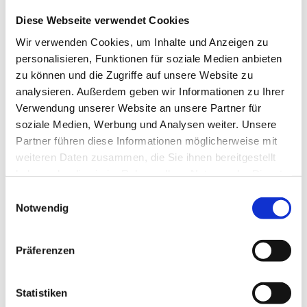
auch gerne per E-Mail.
Diese Webseite verwendet Cookies
Ihr HeiBa Team
Wir verwenden Cookies, um Inhalte und Anzeigen zu
Mit der Kontaktaufnahme bzw. Zusendung einer
personalisieren, Funktionen für soziale Medien anbieten
Bewerbung erklären Sie sich mit der Speicherung und
zu können und die Zugriffe auf unsere Website zu
Weiterverarbeitung Ihrer persönlichen Daten
analysieren. Außerdem geben wir Informationen zu Ihrer
einverstanden.
Verwendung unserer Website an unsere Partner für
soziale Medien, Werbung und Analysen weiter. Unsere
* Charakter und Fähigkeiten sind entscheidend, nicht
Partner führen diese Informationen möglicherweise mit
das Geschlecht!
weiteren Daten zusammen, die Sie ihnen bereitgestellt
haben oder die sie im Rahmen Ihrer Nutzung der Dienste
gesammelt haben.
Einwilligungsauswahl
Jetzt schnell bewerben
Notwendig
Präferenzen
Merken
Statistiken
Standort:
Teningen