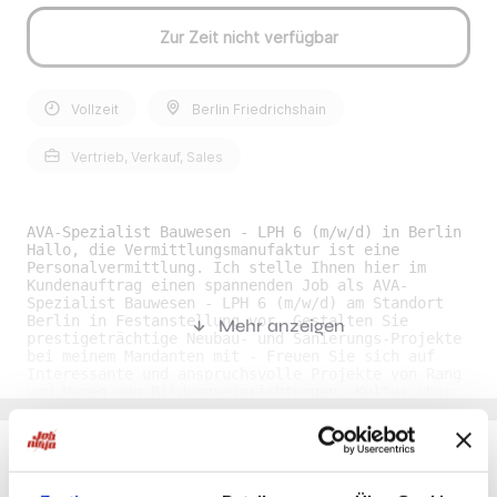
Zur Zeit nicht verfügbar
Vollzeit
Berlin Friedrichshain
Vertrieb, Verkauf, Sales
AVA-Spezialist Bauwesen - LPH 6 (m/w/d) in Berlin
Hallo, die Vermittlungsmanufaktur ist eine
Personalvermittlung. Ich stelle Ihnen hier im
Kundenauftrag einen spannenden Job als AVA-
Spezialist Bauwesen - LPH 6 (m/w/d) am Standort
Berlin in Festanstellung vor. Gestalten Sie
Mehr anzeigen
prestigeträchtige Neubau- und Sanierungs-Projekte
bei meinem Mandanten mit - Freuen Sie sich auf
Interessante und anspruchsvolle Projekte von Rang
und Namen von Bildungseinrichtungen, Kultur über
Medizin/Labore bis hin zu Industriebauten. Aber
auch Klassiker, wie Wohn- und Bürogebäude sind
dabei. Verpassen Sie nicht diese super Gelegenheit
und bewerben sich noch heute auf diese tolle
Herausforderung! Ihre Aufgaben als AVA-Spezialist
Du möchtest Jobs, die zu Dir passen?