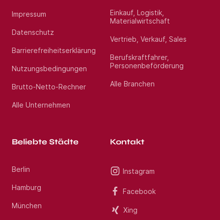
bewerben Sie sich jetzt als AVA-Spezialist
Bauwesen - LPH 6 (m/w/d) in Berlin. Klicken Sie
Einkauf, Logistik,
Impressum
direkt unten auf den Button. Wir freuen uns auf
Materialwirtschaft
Sie! Weitere interessante Stellen finden Sie
unter: vermittlungsmanufaktur.de
Datenschutz
Vertrieb, Verkauf, Sales
Barrierefreiheitserklärung
Standort:
Berlin Friedrichshain
Berufskraftfahrer,
Personenbeförderung
Nutzungsbedingungen
Alle Branchen
Brutto-Netto-Rechner
Alle Unternehmen
Beliebte Städte
Kontakt
Berlin
Instagram
Hamburg
Facebook
München
Xing