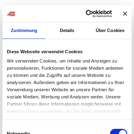
Zustimmung
Details
Über Cookies
Diese Webseite verwendet Cookies
Wir verwenden Cookies, um Inhalte und Anzeigen zu
personalisieren, Funktionen für soziale Medien anbieten
zu können und die Zugriffe auf unsere Website zu
analysieren. Außerdem geben wir Informationen zu Ihrer
Verwendung unserer Website an unsere Partner für
soziale Medien, Werbung und Analysen weiter. Unsere
Partner führen diese Informationen möglicherweise mit
weiteren Daten zusammen, die Sie ihnen bereitgestellt
haben oder die sie im Rahmen Ihrer Nutzung der Dienste
Application error: a
client
-side exception has occurred while
gesammelt haben.
Einwilligungsauswahl
Notwendig
loading
jobninja.com
(see the
browser console
for more