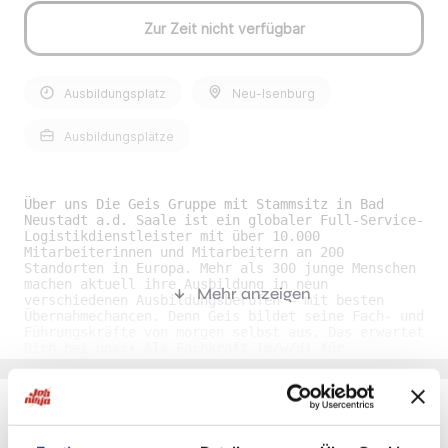
Zur Zeit nicht verfügbar
Ausbildungsplatz
Neu-Isenburg
Ausbildungsplätze
Über uns Die Geis Gruppe mit Stammsitz in Bad
Neustadt a.d. Saale ist ein globaler Full-Service-
Logistikdienstleister mit über 10.000
Mitarbeiterinnen und Mitarbeitern an 200
Standorten in Europa. Mehr als 300 junge Menschen
machen aktuell ihre Ausbildung in neun
Mehr anzeigen
verschiedenen Ausbildungsberufen – mit besten
Übernahmechancen. Denn Geis bildet seine Fach- und
Führungskräfte von morgen selbst aus. Das erwartet
Dich bei uns:• Als Fachkraft (m/w/d) für
Lagerlogistik bewegst du Güter mit Hilfe von
Gabelstaplern und Hubwagen und lagerst diese
fachgerecht ein • Das Zusammenstellen und
Verpacken von Waren (Kommissionieren) liegt in
deiner Hand • Wareneingänge werden von dir geprüft
Du möchtest Jobs, die zu Dir passen?
und in der Logistiksoftware verbucht • Mit Hilfe