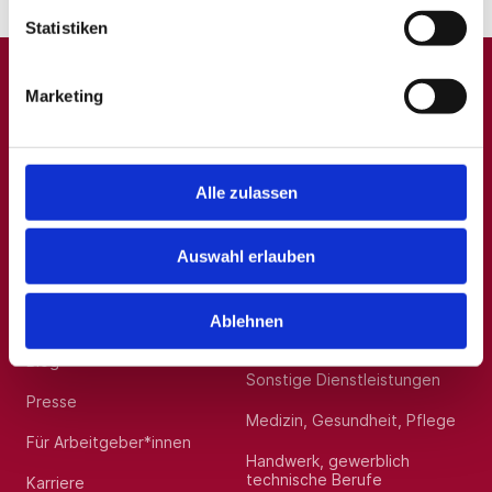
Statistiken
Marketing
A
B
C
D
E
F
G
H
I
J
K
L
M
N
O
P
Q
R
S
T
U
V
W
X
Y
Z
0-9
Alle zulassen
Auswahl erlauben
Allgemein
Beliebte Kategorien
Über uns
Hilfskräfte, Aushilfs- und
Ablehnen
Nebenjobs
Blog
Sonstige Dienstleistungen
Presse
Medizin, Gesundheit, Pflege
Für Arbeitgeber*innen
Handwerk, gewerblich
technische Berufe
Karriere