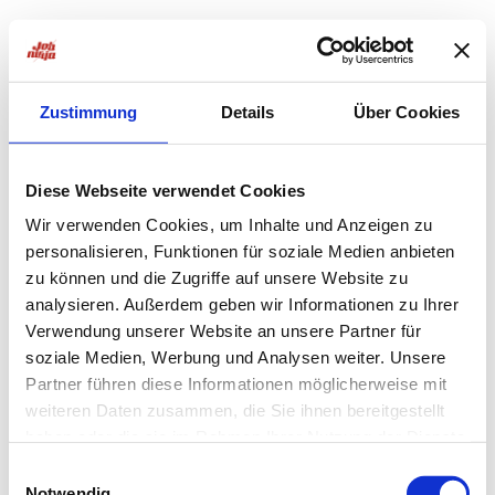
Zustimmung
Details
Über Cookies
Diese Webseite verwendet Cookies
Wir verwenden Cookies, um Inhalte und Anzeigen zu
personalisieren, Funktionen für soziale Medien anbieten
zu können und die Zugriffe auf unsere Website zu
analysieren. Außerdem geben wir Informationen zu Ihrer
Verwendung unserer Website an unsere Partner für
soziale Medien, Werbung und Analysen weiter. Unsere
Partner führen diese Informationen möglicherweise mit
weiteren Daten zusammen, die Sie ihnen bereitgestellt
haben oder die sie im Rahmen Ihrer Nutzung der Dienste
Application error: a
client
-side exception has occurred while
gesammelt haben.
Einwilligungsauswahl
Notwendig
loading
jobninja.com
(see the
browser console
for more