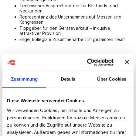
Technischer Ansprechpartner für Bestands- und
Neukunden
Repräsentanz des Unternehmens auf Messen und
Kongressen
Tippgeber für den Geräteverkauf – inklusive
attraktiver Provision
Enge, kollegiale Zusammenarbeit im gesamten Team
Das bringen Sie mit
Abgeschlossene Ausbildung als Augenoptiker,
Zustimmung
Details
Über Cookies
Augenoptikermeister oder Servicetechniker mit
Erfahrung in Augenoptik oder Ophthalmologie
Freude an technischer Arbeit und daran, Wissen
verständlich zu vermitteln
Diese Webseite verwendet Cookies
Kommunikative, freundliche und motivierte
Persönlichkeit mit sicherem, kundenorientiertem
Wir verwenden Cookies, um Inhalte und Anzeigen zu
Auftreten
personalisieren, Funktionen für soziale Medien anbieten
Selbständige, zielorientierte und authentische
Arbeitsweise
zu können und die Zugriffe auf unsere Website zu
Körperliche Fitness (Geräte bis 25 kg mit Hilfsmitteln)
analysieren. Außerdem geben wir Informationen zu Ihrer
Reisebereitschaft, Flexibilität und Teamgeist