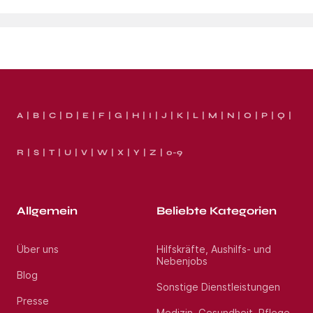
A
B
C
D
E
F
G
H
I
J
K
L
M
N
O
P
Q
R
S
T
U
V
W
X
Y
Z
0-9
Allgemein
Beliebte Kategorien
Über uns
Hilfskräfte, Aushilfs- und
Nebenjobs
Blog
Sonstige Dienstleistungen
Presse
Medizin, Gesundheit, Pflege