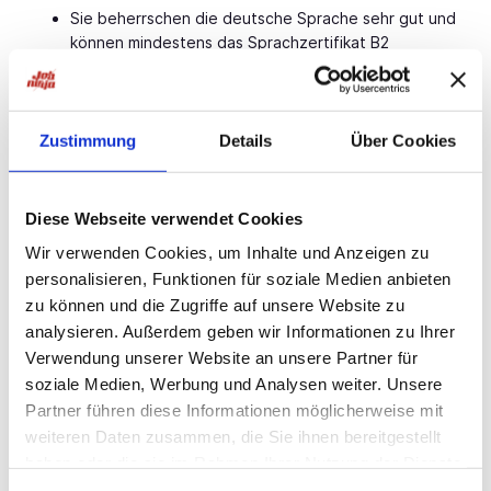
Sie beherrschen die deutsche Sprache sehr gut und
können mindestens das Sprachzertifikat B2
nachweisen
Für sie sind Aufgeschlossenheit, Selbstständigkeit
sowie eine hohe Patientenorientierung
Zustimmung
Details
Über Cookies
selbstverständlich
Ihre Vorteile:
Diese Webseite verwendet Cookies
Wir verwenden Cookies, um Inhalte und Anzeigen zu
Das erhalten Sie als
Assistenzarzt Urologie
(w/m/d):
personalisieren, Funktionen für soziale Medien anbieten
Eine auf Dauer angelegte Tätigkeit in einem
zu können und die Zugriffe auf unsere Website zu
innovativen Umfeld mit Zukunftsperspektive an
analysieren. Außerdem geben wir Informationen zu Ihrer
einem exzellent ausgestatteten Arbeitsplatz und
Verwendung unserer Website an unsere Partner für
einer Vergütung nach Tarif
soziale Medien, Werbung und Analysen weiter. Unsere
Partner führen diese Informationen möglicherweise mit
Persönliche Weiterentwicklungsmöglichkeiten und
individuelle Betreuung
weiteren Daten zusammen, die Sie ihnen bereitgestellt
haben oder die sie im Rahmen Ihrer Nutzung der Dienste
Eine verantwortungsvolle Tätigkeit in einem
gesammelt haben.