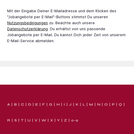
Mit der Eingabe Deiner E-Mail­adresse und dem Klicken des
"Jobangebote per E-Mail"-Buttons stimmst Du unseren
Nutzungsbedingungen
zu. Beachte auch unsere
Datenschutzerklärung
. Du erhältst von uns passende
Jobangebote per E-Mail. Du kannst Dich jeder Zeit von unserem
E-Mail-Service abmelden.
A
B
C
D
E
F
G
H
I
J
K
L
M
N
O
P
Q
R
S
T
U
V
W
X
Y
Z
0-9