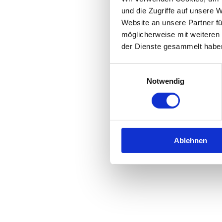
und die Zugriffe auf unsere 
Website an unsere Partner fü
Application error: a
client
-side 
möglicherweise mit weiteren
der Dienste gesammelt habe
Einwilligungsauswahl
Notwendig
Ablehnen