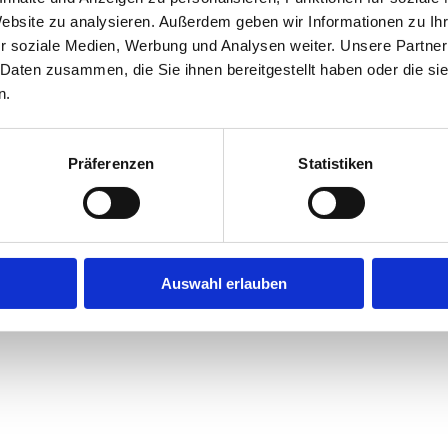
Website zu analysieren. Außerdem geben wir Informationen zu I
r soziale Medien, Werbung und Analysen weiter. Unsere Partner
exception has occurred while loading
jobninja.com
(see the
browse
 Daten zusammen, die Sie ihnen bereitgestellt haben oder die s
n.
Präferenzen
Statistiken
Auswahl erlauben