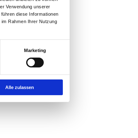
hrer Verwendung unserer
 führen diese Informationen
r console
for more information).
ie im Rahmen Ihrer Nutzung
Marketing
Alle zulassen