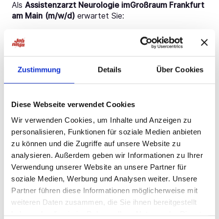
Als
Assistenzarzt Neurologie imGroßraum Frankfurt
am Main
(m/w/d)
erwartet Sie:
Versorgung der neurologischen Patienten
Unterstützung bei allen anfallenden Leistungen
interdisziplinäres Arbeiten mit anderen Abteilungen
Zustimmung
Details
Über Cookies
Teilnahme an Visiten und Seminaren
Teilnahme am Bereitschaftsdienst
Diese Webseite verwendet Cookies
Wir verwenden Cookies, um Inhalte und Anzeigen zu
Ihr Profil:
personalisieren, Funktionen für soziale Medien anbieten
zu können und die Zugriffe auf unsere Website zu
Das sollten Sie als
Assistenzarzt Neurologie im
analysieren. Außerdem geben wir Informationen zu Ihrer
Großraum Frankfurt am Main (m/w/d)
mitbringen:
Verwendung unserer Website an unsere Partner für
soziale Medien, Werbung und Analysen weiter. Unsere
deutsche Approbation
Partner führen diese Informationen möglicherweise mit
Interesse an Fragen der neurologischen Versorgung
weiteren Daten zusammen, die Sie ihnen bereitgestellt
haben oder die sie im Rahmen Ihrer Nutzung der Dienste
respektvoll-wertschätzende Grundhaltung