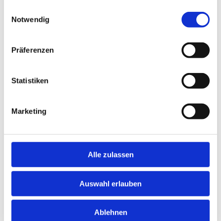
gesammelt haben.
Einwilligungsauswahl
erste Kenntnisse in der Neurologie sind
Notwendig
wünschenswert
Kommunikations- und Teamfähigkeit
Präferenzen
Ihre Vorteile:
Statistiken
Als
Assistenzarzt Neurologie im Großraum Frankfurt
am Main (m/w/d)
profitieren Sie von:
Marketing
attraktiver Vergütung
betriebliche Altersvorsorge
weitere geldwerte Positionen
Alle zulassen
Möglichkeit zur Übernahme der Stationsarztposition
Auswahl erlauben
finanzierte Fort- und Weiterbildungsmöglichkeiten
angenehmes Arbeitsklima
Ablehnen