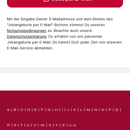
Mit der Eingabe Deiner E-Mail­adresse und dem Klicken des
"Jobangebote per E-Mail"-Buttons stimmst Du unseren
Nutzungsbedingungen
zu. Beachte auch unsere
Datenschutzerklärung
. Du erhältst von uns passende
Jobangebote per E-Mail. Du kannst Dich jeder Zeit von unserem
E-Mail-Service abmelden.
A
B
C
D
E
F
G
H
I
J
K
L
M
N
O
P
Q
R
S
T
U
V
W
X
Y
Z
0-9