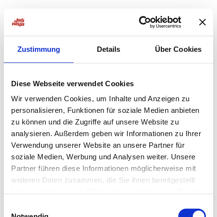
Zustimmung
Details
Über Cookies
Diese Webseite verwendet Cookies
Wir verwenden Cookies, um Inhalte und Anzeigen zu
personalisieren, Funktionen für soziale Medien anbieten
zu können und die Zugriffe auf unsere Website zu
analysieren. Außerdem geben wir Informationen zu Ihrer
Verwendung unserer Website an unsere Partner für
soziale Medien, Werbung und Analysen weiter. Unsere
Partner führen diese Informationen möglicherweise mit
weiteren Daten zusammen, die Sie ihnen bereitgestellt
haben oder die sie im Rahmen Ihrer Nutzung der Dienste
Application error: a
client
-side exception has occurred while
gesammelt haben.
Einwilligungsauswahl
Notwendig
loading
jobninja.com
(see the
browser console
for more