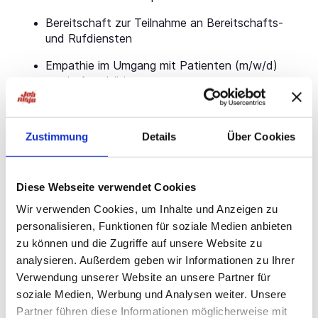
Bereitschaft zur Teilnahme an Bereitschafts-
und Rufdiensten
Empathie im Umgang mit Patienten (m/w/d)
sowie Angehörigen
Die
CEP GmbH
ist Ihre spezialisierte
Personalberatung für Ärzte -- kostenlos, direkt und
Zustimmung
Details
Über Cookies
effizient. Mit über 800 Kliniken für Sie.
Ihre Vorteile:
Diese Webseite verwendet Cookies
Individuelle Jobsuche -- Passgenaue Stellen
bundesweit
Wir verwenden Cookies, um Inhalte und Anzeigen zu
personalisieren, Funktionen für soziale Medien anbieten
Facharztweiterbildung -- Kliniken mit passender
zu können und die Zugriffe auf unsere Website zu
Weiterbildungsermächtigung
analysieren. Außerdem geben wir Informationen zu Ihrer
Keine Kosten -- Unsere Vermittlung ist kostenlos
Verwendung unserer Website an unsere Partner für
soziale Medien, Werbung und Analysen weiter. Unsere
Exklusive Klinik-Kontakte -- Direktzugang zu Top-
Partner führen diese Informationen möglicherweise mit
Kliniken