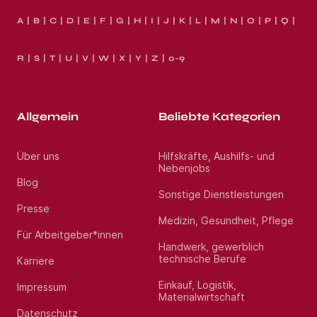
A
B
C
D
E
F
G
H
I
J
K
L
M
N
O
P
Q
R
S
T
U
V
W
X
Y
Z
0-9
Allgemein
Beliebte Kategorien
Über uns
Hilfskräfte, Aushilfs- und
Nebenjobs
Blog
Sonstige Dienstleistungen
Presse
Medizin, Gesundheit, Pflege
Für Arbeitgeber*innen
Handwerk, gewerblich
technische Berufe
Karriere
Einkauf, Logistik,
Impressum
Materialwirtschaft
Datenschutz