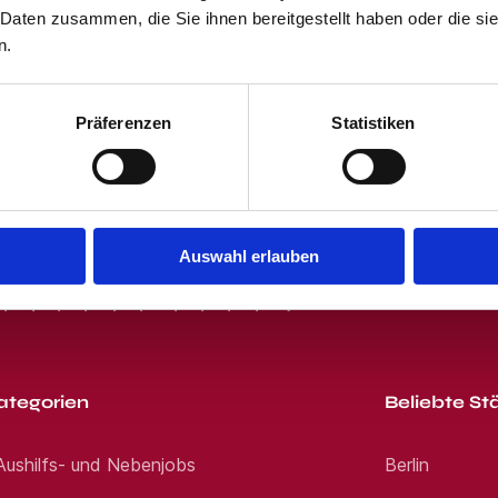
 Daten zusammen, die Sie ihnen bereitgestellt haben oder die s
 und dem Klicken des "Jobangebote per E-Mail"-Buttons stimmst Du unser
 erhältst von uns passende Jobangebote per E-Mail. Du kannst Dich jede
n.
ng
Präferenzen
Statistiken
Auswahl erlauben
R
S
T
U
V
W
X
Y
Z
0-9
ategorien
Beliebte St
 Aushilfs- und Nebenjobs
Berlin