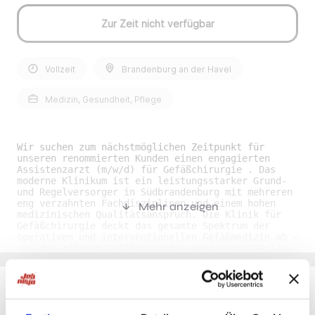
Zur Zeit nicht verfügbar
Vollzeit
Brandenburg an der Havel
Medizin, Gesundheit, Pflege
Wir suchen zum nächstmöglichen Zeitpunkt für
unseren renommierten Kunden einen engagierten
Assistenzarzt (m/w/d) für Gefäßchirurgie . Das
moderne Klinikum ist ein leistungsstarker Grund-
und Regelversorger in Südbrandenburg mit mehreren
eng verzahnten Fachdisziplinen und einem hohen
Mehr anzeigen
medizinischen Qualitätsanspruch. Die Klinik für
Gefäßchirurgie deckt das gesamte Spektrum der
operativen und interventionellen Gefäßmedizin ab –
von der offenen Gefäßchirurgie über endovaskuläre
Verfahren bis hin zur interdisziplinären
Versorgung komplexer Gefäßerkrankungen. Modern
ausgestattete OP-Säle, hybride
Eingriffsmöglichkeiten sowie eine enge
Zusammenarbeit mit der Inneren Medizin,
Du möchtest Jobs, die zu Dir passen?