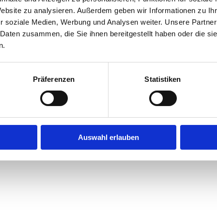
Website zu analysieren. Außerdem geben wir Informationen zu I
r soziale Medien, Werbung und Analysen weiter. Unsere Partner
exception has occurred while loading
jobninja.com
(see the
browse
 Daten zusammen, die Sie ihnen bereitgestellt haben oder die s
n.
Präferenzen
Statistiken
Auswahl erlauben