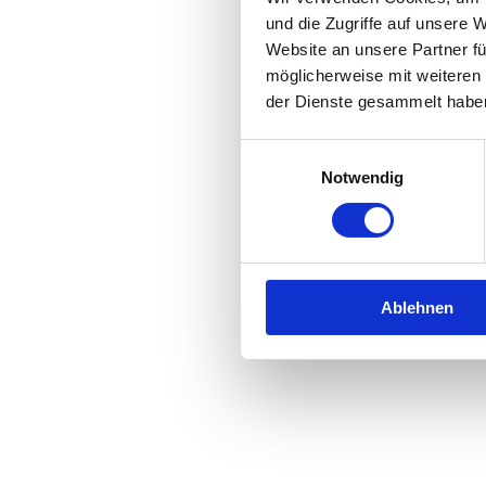
und die Zugriffe auf unsere 
Website an unsere Partner fü
Application error: a
client
-side 
möglicherweise mit weiteren
der Dienste gesammelt habe
Einwilligungsauswahl
Notwendig
Ablehnen