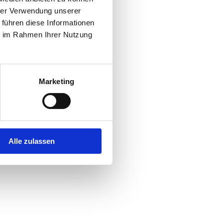
hrer Verwendung unserer
 führen diese Informationen
r console
for more information).
ie im Rahmen Ihrer Nutzung
Marketing
Alle zulassen