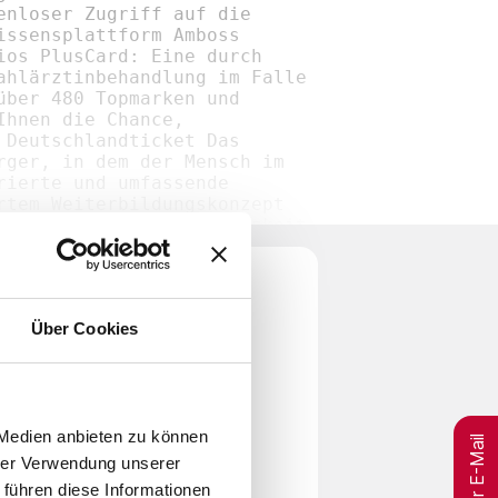
enloser Zugriff auf die
issensplattform Amboss
ios PlusCard: Eine durch
ahlärztinbehandlung im Falle
über 480 Topmarken und
Ihnen die Chance,
 Deutschlandticket Das
rger, in dem der Mensch im
rierte und umfassende
rtem Weiterbildungskonzept
lexibilität, Zuverlässigkeit
chaft zur interdisziplinären
Ärzte -- kostenlos, direkt
e Jobsuche -- Passgenaue
erbildungsermächtigung •
Über Cookies
kte -- Direktzugang zu Top-
nisieren
ielgerichtet • Umfassende
Senden Sie uns bitte Ihren
per E-Mail
 Medien anbieten zu können
hrer Verwendung unserer
 führen diese Informationen