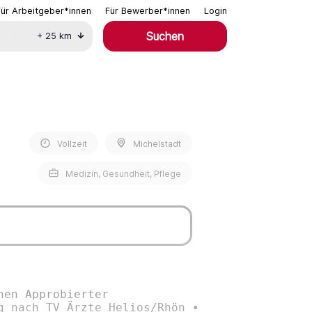
Für Arbeitgeber*innen
Für Bewerber*innen
Login
Suchen
+
25
km
Vollzeit
Michelstadt
Medizin, Gesundheit, Pflege
nen Approbierter
g nach TV Ärzte Helios/Rhön •