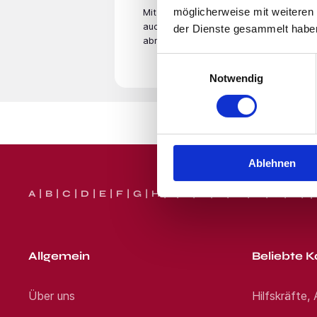
möglicherweise mit weiteren
Mit der Eingabe Deiner E-Mail­adresse
auch unsere
Datenschutzerklärung
. Du
der Dienste gesammelt habe
abmelden.
Einwilligungsauswahl
Notwendig
Ablehnen
A
B
C
D
E
F
G
H
I
J
K
L
M
N
O
P
Q
Allgemein
Beliebte K
Über uns
Hilfskräfte,