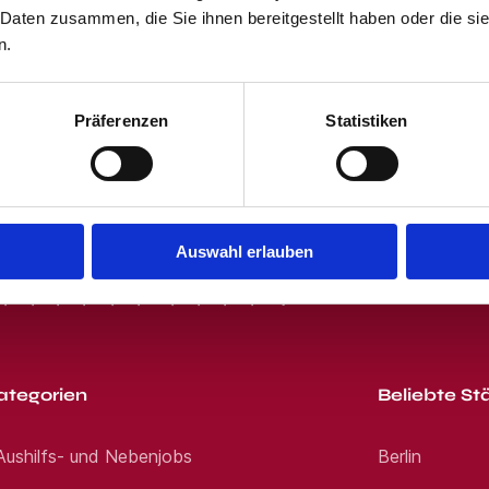
 Daten zusammen, die Sie ihnen bereitgestellt haben oder die s
 und dem Klicken des "Jobangebote per E-Mail"-Buttons stimmst Du unser
 erhältst von uns passende Jobangebote per E-Mail. Du kannst Dich jede
n.
Präferenzen
Statistiken
Auswahl erlauben
R
S
T
U
V
W
X
Y
Z
0-9
ategorien
Beliebte St
 Aushilfs- und Nebenjobs
Berlin