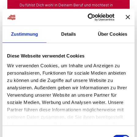
Du fühlst Dich wohl in Deinem Beruf und möchtest in
Deiner Branche bleiben? Hier findest Du das gesamte
Angebot aus Deiner Branche.
Mehr
Zustimmung
Details
Über Cookies
Jobs in der Nähe
Diese Webseite verwendet Cookies
Wir verwenden Cookies, um Inhalte und Anzeigen zu
personalisieren, Funktionen für soziale Medien anbieten
Jobs in der Nähe!
zu können und die Zugriffe auf unsere Website zu
analysieren. Außerdem geben wir Informationen zu Ihrer
Auf unserer Plattform findest Du eine große Auswahl
an Stellenangeboten, die nach Städten sortiert sind,
Verwendung unserer Website an unsere Partner für
sodass Du gezielt nach Jobs direkt in Deiner Nähe
soziale Medien, Werbung und Analysen weiter. Unsere
suchen kannst. Egal, ob Du eine neue
Partner führen diese Informationen möglicherweise mit
Herausforderung suchst, einen beruflichen Wechsel
planst oder einfach eine Stelle in Deinem aktuellen
weiteren Daten zusammen, die Sie ihnen bereitgestellt
Wohnort bevorzugst – bei uns wirst Du fündig.
haben oder die sie im Rahmen Ihrer Nutzung der Dienste
gesammelt haben.
Mehr
Einwilligungsauswahl