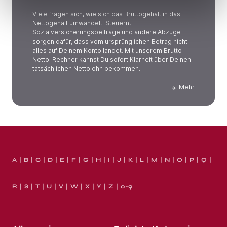
Viele fragen sich, wie sich das Bruttogehalt in das
Nettogehalt umwandelt. Steuern,
Sozialversicherungsbeiträge und andere Abzüge
sorgen dafür, dass vom ursprünglichen Betrag nicht
alles auf Deinem Konto landet. Mit unserem Brutto-
Netto-Rechner kannst Du sofort Klarheit über Deinen
tatsächlichen Nettolohn bekommen.
Mehr
A
B
C
D
E
F
G
H
I
J
K
L
M
N
O
P
Q
R
S
T
U
V
W
X
Y
Z
0-9