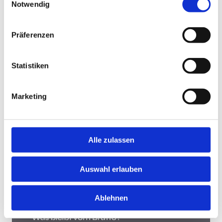
Notwendig
Jobsuche andersrum
Präferenzen
Statistiken
Jobsuche andersrum!
Hast Du keine Lust und Zeit, auf Jobbörsen jede
Marketing
Stellenanzeige zu durchsuchen? Teste die "Jobsuche
andersrum", lade Deinen Lebenslauf hoch und lasse
Dir Jobs vorschlagen, die zu Dir passen.
Mehr
Alle zulassen
Was bleibt vom Brutto?
Auswahl erlauben
Ablehnen
Was bleibt vom Brutto?