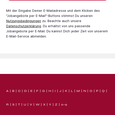
Mit der Eingabe Deiner E-Mail­adresse und dem Klicken des
"Jobangebote per E-Mail"-Buttons stimmst Du unseren
Nutzungsbedingungen
zu. Beachte auch unsere
Datenschutzerklärung
. Du erhältst von uns passende
Jobangebote per E-Mail. Du kannst Dich jeder Zeit von unserem
E-Mail-Service abmelden.
A
B
C
D
E
F
G
H
I
J
K
L
M
N
O
P
Q
R
S
T
U
V
W
X
Y
Z
0-9