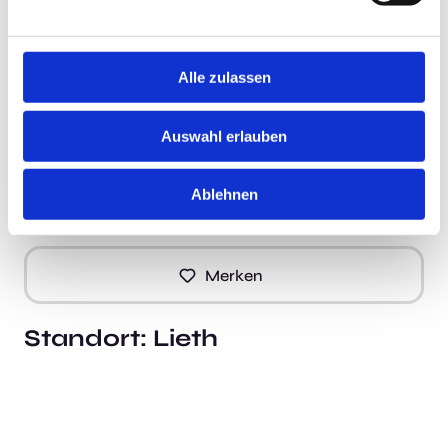
Ein engagierter Führungsstil gepaart mit
Verantwortungsbereitschaft und sozialer Kompetenz
Integrative verantwortungsvolle Persönlichkeit mit
Alle zulassen
großer Empathie für die Behandlung onkologischer
Patienten/-innen
Auswahl erlauben
Ablehnen
Neu!
Jetzt schnell bewerben
Merken
Standort:
Lieth