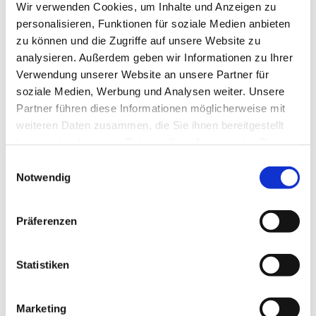
Übernahme der ärztlichen Leitung der Urologie
Wir verwenden Cookies, um Inhalte und Anzeigen zu
personalisieren, Funktionen für soziale Medien anbieten
Gestaltung und Umsetzung individueller
zu können und die Zugriffe auf unsere Website zu
Rehabilitationspläne
analysieren. Außerdem geben wir Informationen zu Ihrer
Betreuung der Patienten/-innen im Rahmen der
Verwendung unserer Website an unsere Partner für
onkologischen (Anschluss-)Rehabilitation
soziale Medien, Werbung und Analysen weiter. Unsere
Partner führen diese Informationen möglicherweise mit
Mitarbeit bei der Entwicklung und Implementierung
innovativer Konzepte und Weiterentwicklung der
weiteren Daten zusammen, die Sie ihnen bereitgestellt
Klinik
haben oder die sie im Rahmen Ihrer Nutzung der Dienste
gesammelt haben.
Einwilligungsauswahl
Ihr Profil
Notwendig
Organisationstalent sowie eine selbstständige,
zuverlässige und strukturierte Arbeitsweise runden
Präferenzen
das Profil ab
Mit Interesse und bestenfalls Erfahrung im Bereich
Statistiken
der Rehabilitationsmedizin
Facharzt (m/w/d) für Urologie
Marketing