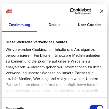
Zustimmung
Details
Über Cookies
Diese Webseite verwendet Cookies
Wir verwenden Cookies, um Inhalte und Anzeigen zu
personalisieren, Funktionen für soziale Medien anbieten
zu können und die Zugriffe auf unsere Website zu
analysieren. Außerdem geben wir Informationen zu Ihrer
Verwendung unserer Website an unsere Partner für
soziale Medien, Werbung und Analysen weiter. Unsere
Partner führen diese Informationen möglicherweise mit
weiteren Daten zusammen, die Sie ihnen bereitgestellt
haben oder die sie im Rahmen Ihrer Nutzung der Dienste
Application error: a
client
-side exception has occurred while
gesammelt haben.
Einwilligungsauswahl
Notwendig
loading
jobninja.com
(see the
browser console
for more