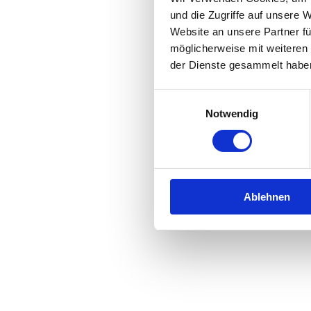
und die Zugriffe auf unsere 
Website an unsere Partner fü
Application error: a
client
-side 
möglicherweise mit weiteren
der Dienste gesammelt habe
Einwilligungsauswahl
Notwendig
Ablehnen