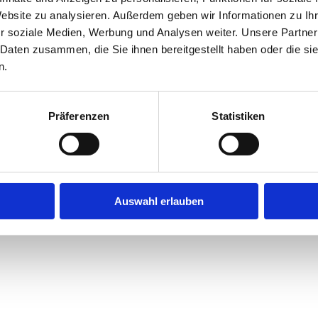
Website zu analysieren. Außerdem geben wir Informationen zu I
r soziale Medien, Werbung und Analysen weiter. Unsere Partner
exception has occurred while loading
jobninja.com
(see the
browse
 Daten zusammen, die Sie ihnen bereitgestellt haben oder die s
n.
Präferenzen
Statistiken
Auswahl erlauben