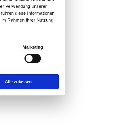
hrer Verwendung unserer
 führen diese Informationen
r console
for more information).
ie im Rahmen Ihrer Nutzung
Marketing
Alle zulassen