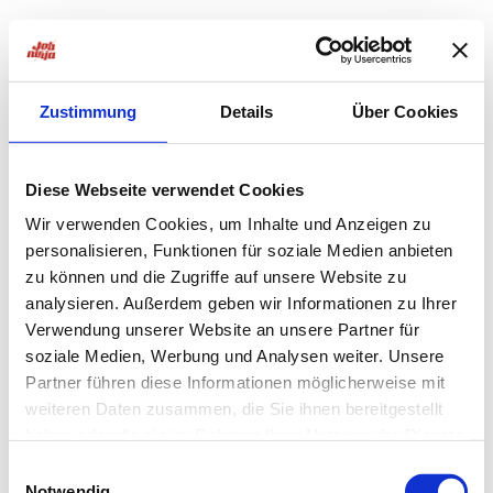
Zustimmung
Details
Über Cookies
Diese Webseite verwendet Cookies
Wir verwenden Cookies, um Inhalte und Anzeigen zu
personalisieren, Funktionen für soziale Medien anbieten
zu können und die Zugriffe auf unsere Website zu
analysieren. Außerdem geben wir Informationen zu Ihrer
Verwendung unserer Website an unsere Partner für
soziale Medien, Werbung und Analysen weiter. Unsere
Partner führen diese Informationen möglicherweise mit
weiteren Daten zusammen, die Sie ihnen bereitgestellt
haben oder die sie im Rahmen Ihrer Nutzung der Dienste
Application error: a
client
-side exception has occurred while
gesammelt haben.
Einwilligungsauswahl
Notwendig
loading
jobninja.com
(see the
browser console
for more