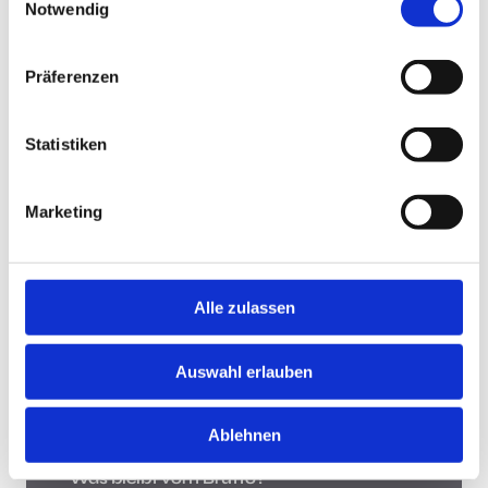
Notwendig
Jobsuche andersrum
Präferenzen
Statistiken
Jobsuche andersrum!
Hast Du keine Lust und Zeit, auf Jobbörsen jede
Marketing
Stellenanzeige zu durchsuchen? Teste die "Jobsuche
andersrum", lade Deinen Lebenslauf hoch und lasse
Dir Jobs vorschlagen, die zu Dir passen.
Mehr
Alle zulassen
Was bleibt vom Brutto?
Auswahl erlauben
Ablehnen
Was bleibt vom Brutto?