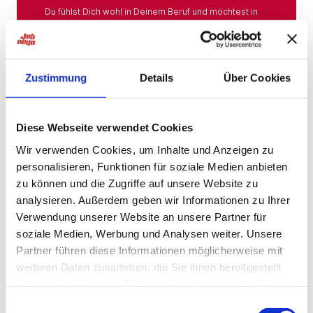
Du fühlst Dich wohl in Deinem Beruf und möchtest in
Deiner Branche bleiben? Hier findest Du das gesamte
Angebot aus Deiner Branche.
Mehr
Zustimmung
Details
Über Cookies
Jobs in der Nähe
Diese Webseite verwendet Cookies
Wir verwenden Cookies, um Inhalte und Anzeigen zu
personalisieren, Funktionen für soziale Medien anbieten
Jobs in der Nähe!
zu können und die Zugriffe auf unsere Website zu
analysieren. Außerdem geben wir Informationen zu Ihrer
Auf unserer Plattform findest Du eine große Auswahl
an Stellenangeboten, die nach Städten sortiert sind,
Verwendung unserer Website an unsere Partner für
sodass Du gezielt nach Jobs direkt in Deiner Nähe
soziale Medien, Werbung und Analysen weiter. Unsere
suchen kannst. Egal, ob Du eine neue
Partner führen diese Informationen möglicherweise mit
Herausforderung suchst, einen beruflichen Wechsel
planst oder einfach eine Stelle in Deinem aktuellen
weiteren Daten zusammen, die Sie ihnen bereitgestellt
Wohnort bevorzugst – bei uns wirst Du fündig.
haben oder die sie im Rahmen Ihrer Nutzung der Dienste
gesammelt haben.
Mehr
Einwilligungsauswahl