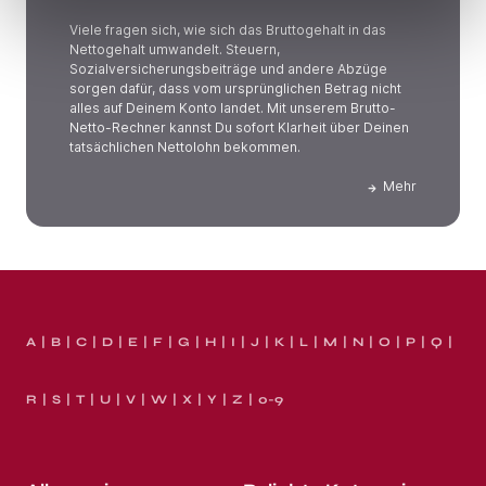
Viele fragen sich, wie sich das Bruttogehalt in das
Nettogehalt umwandelt. Steuern,
Sozialversicherungsbeiträge und andere Abzüge
sorgen dafür, dass vom ursprünglichen Betrag nicht
alles auf Deinem Konto landet. Mit unserem Brutto-
Netto-Rechner kannst Du sofort Klarheit über Deinen
tatsächlichen Nettolohn bekommen.
Mehr
A
B
C
D
E
F
G
H
I
J
K
L
M
N
O
P
Q
R
S
T
U
V
W
X
Y
Z
0-9