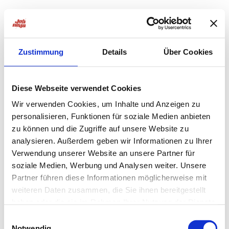
Zustimmung
Details
Über Cookies
Diese Webseite verwendet Cookies
Wir verwenden Cookies, um Inhalte und Anzeigen zu
personalisieren, Funktionen für soziale Medien anbieten
zu können und die Zugriffe auf unsere Website zu
analysieren. Außerdem geben wir Informationen zu Ihrer
Verwendung unserer Website an unsere Partner für
soziale Medien, Werbung und Analysen weiter. Unsere
Partner führen diese Informationen möglicherweise mit
weiteren Daten zusammen, die Sie ihnen bereitgestellt
haben oder die sie im Rahmen Ihrer Nutzung der Dienste
Application error: a
client
-side exception has occurred while
gesammelt haben.
Einwilligungsauswahl
Notwendig
loading
jobninja.com
(see the
browser console
for more