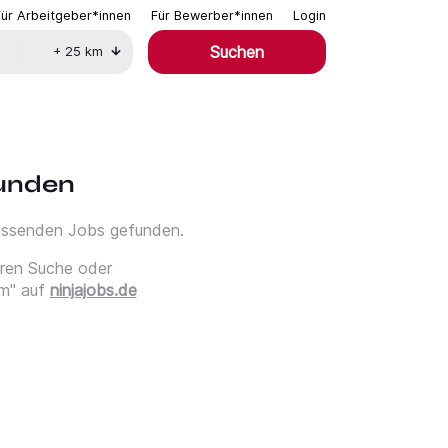
Für Arbeitgeber*innen
Für Bewerber*innen
Login
Suchen
+
25
km
funden
passenden Jobs gefunden.
eren Suche oder
m" auf
ninjajobs.de