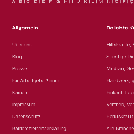
A
B
C
D
E
F
G
H
I
J
K
L
M
N
O
P
Q
Allgemein
Beliebte K
Über uns
Hilfskräfte,
Blog
Sonstige Die
Presse
Medizin, Ge
Für Arbeitgeber*innen
Handwerk, g
Karriere
Einkauf, Log
Impressum
Vertrieb, Ve
Datenschutz
Berufskraft
Barrierefreiheitserklärung
Alle Branch