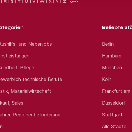
R
S
T
U
V
W
X
Y
Z
0-9
ategorien
Beliebte St
 Aushilfs- und Nebenjobs
Berlin
nstleistungen
Hamburg
sundheit, Pflege
München
ewerblich technische Berufe
Köln
istik, Materialwirtschaft
Frankfurt am
rkauf, Sales
Düsseldorf
fahrer, Personenbeförderung
Stuttgart
en
Alle Städte