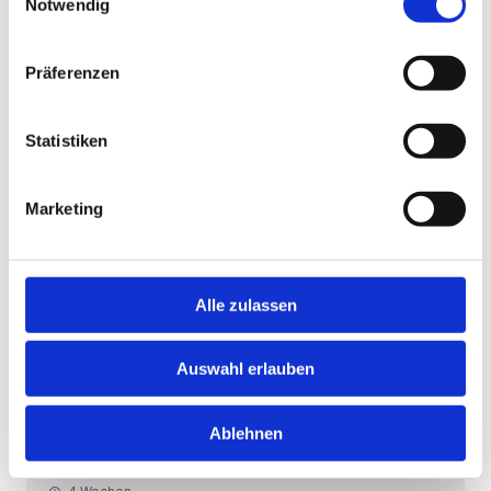
Notwendig
Hans Geis GmbH & Co KG
Präferenzen
4 Wochen
Statistiken
Ohrdruf
Lagermitarbeiter (m/w/d)
Marketing
Hans Geis GmbH & Co KG
4 Wochen
Alle zulassen
Feuchtwangen
Auswahl erlauben
Lagermitarbeiter mit LKW
Führerschein (m/w/d)
Ablehnen
Hans Geis GmbH & Co KG