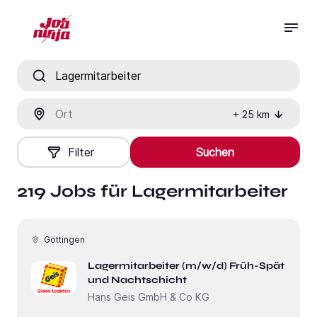
Jobtitel, Fähigkeit oder Firma
Ort
+
25
km
Filter
Suchen
219 Jobs für Lagermitarbeiter
Göttingen
Lagermitarbeiter (m/w/d) Früh-Spät
und Nachtschicht
Hans Geis GmbH & Co KG