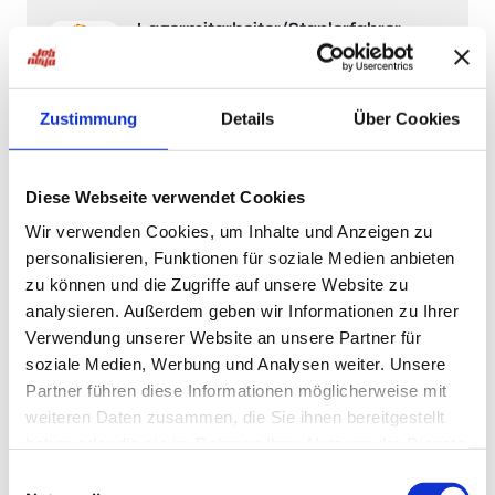
Lagermitarbeiter/Staplerfahrer
(m/w/d) Umschlag Automotive in
Spät- oder Nachtschicht
Hans Geis GmbH & Co KG
Zustimmung
Details
Über Cookies
4 Wochen
Diese Webseite verwendet Cookies
Wir verwenden Cookies, um Inhalte und Anzeigen zu
Naila
personalisieren, Funktionen für soziale Medien anbieten
Lagermitarbeiter (m/w/d) als
zu können und die Zugriffe auf unsere Website zu
Aushilfe auf Minijobbasis
analysieren. Außerdem geben wir Informationen zu Ihrer
Hans Geis GmbH & Co KG
Verwendung unserer Website an unsere Partner für
soziale Medien, Werbung und Analysen weiter. Unsere
4 Wochen
Partner führen diese Informationen möglicherweise mit
weiteren Daten zusammen, die Sie ihnen bereitgestellt
haben oder die sie im Rahmen Ihrer Nutzung der Dienste
Unterschleißheim
gesammelt haben.
Einwilligungsauswahl
Lagermitarbeiter (m/w/d)