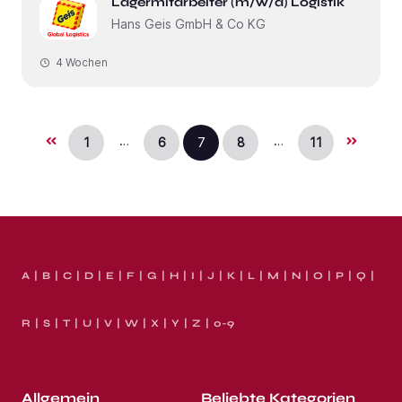
Lagermitarbeiter (m/w/d) Logistik
Hans Geis GmbH & Co KG
4 Wochen
…
…
1
6
7
8
11
A
B
C
D
E
F
G
H
I
J
K
L
M
N
O
P
Q
R
S
T
U
V
W
X
Y
Z
0-9
Allgemein
Beliebte Kategorien