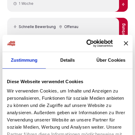
1 Woche
Schnelle Bewerbung
Schnelle Bewerbung
Offenau
Maschineneinrichter (m/w/d) in
Offenau
Trio Personalmanagement GmbH
Zustimmung
Details
Über Cookies
1 Woche
Diese Webseite verwendet Cookies
Schnelle Bewerbung
Schnelle Bewerbung
Ellhofen
Wir verwenden Cookies, um Inhalte und Anzeigen zu
personalisieren, Funktionen für soziale Medien anbieten
Schweißer (m/w/d) in Ellhofen
zu können und die Zugriffe auf unsere Website zu
Trio Personalmanagement GmbH
analysieren. Außerdem geben wir Informationen zu Ihrer
1 Woche
Verwendung unserer Website an unsere Partner für
soziale Medien, Werbung und Analysen weiter. Unsere
Partner führen diese Informationen möglicherweise mit