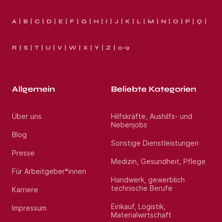
A
B
C
D
E
F
G
H
I
J
K
L
M
N
O
P
Q
R
S
T
U
V
W
X
Y
Z
0-9
Allgemein
Beliebte Kategorien
Über uns
Hilfskräfte, Aushilfs- und
Nebenjobs
Blog
Sonstige Dienstleistungen
Presse
Medizin, Gesundheit, Pflege
Für Arbeitgeber*innen
Handwerk, gewerblich
technische Berufe
Karriere
Einkauf, Logistik,
Impressum
Materialwirtschaft